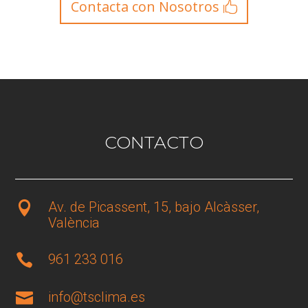
Contacta con Nosotros
CONTACTO
Av. de Picassent, 15, bajo Alcàsser,

València
961 233 016

info@tsclima.es
