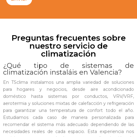
t
a
s
n
e
c
Preguntas frecuentes sobre
e
s
nuestro servicio de
i
climatización
t
a
¿Qué tipo de sistemas de
s
climatización instaláis en Valencia?
En TSclima instalamos una amplia variedad de soluciones
para hogares y negocios, desde aire acondicionado
doméstico hasta sistemas por conductos, VRV/VRF,
aerotermia y soluciones mixtas de calefacción y refrigeración
para garantizar una temperatura de confort todo el año.
Estudiamos cada caso de manera personalizada para
recomendar el sistema más adecuado dependiendo de las
necesidades reales de cada espacio. Esta experiencia nos