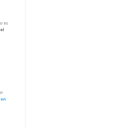
zo es
 el
er
 en