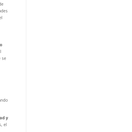
de
dades
el
 o
l
e se
ando
ad y
, el