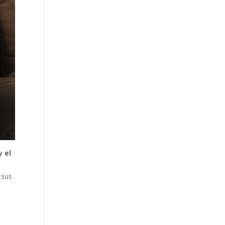
y el
 sus