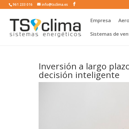
961 233 016
info@tsclima.es
Empresa
Aer
Sistemas de vent
Inversión a largo plaz
decisión inteligente