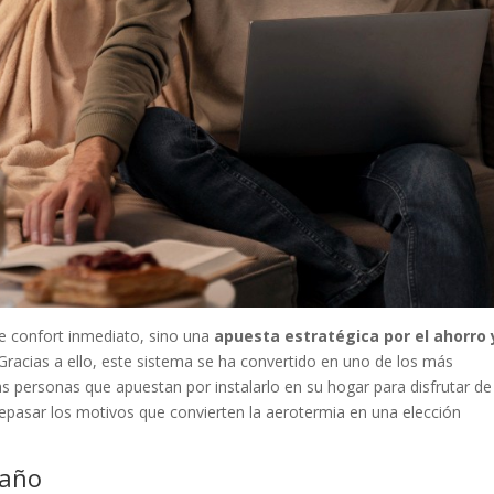
de confort inmediato, sino una
apuesta estratégica por el ahorro 
Gracias a ello, este sistema se ha convertido en uno de los más
as personas que apuestan por instalarlo en su hogar para disfrutar de
epasar los motivos que convierten la aerotermia en una elección
 año