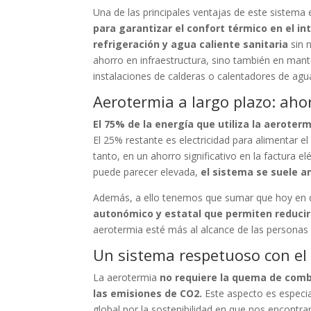
Una de las principales ventajas de este sistema
para garantizar el confort térmico en el int
refrigeración y agua caliente sanitaria
sin 
ahorro en infraestructura, sino también en mante
instalaciones de calderas o calentadores de ag
Aerotermia a largo plazo: aho
El 75% de la energía que utiliza la aeroter
El 25% restante es electricidad para alimentar 
tanto, en un ahorro significativo en la factura e
puede parecer elevada,
el sistema se suele a
Además, a ello tenemos que sumar que hoy en d
autonómico y estatal que permiten reducir
aerotermia esté más al alcance de las personas
Un sistema respetuoso con e
La aerotermia
no requiere la quema de comb
las emisiones de CO2.
Este aspecto es especi
global por la sostenibilidad en que nos encont