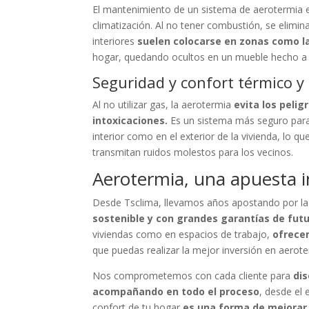
El mantenimiento de un sistema de aerotermia
climatización. Al no tener combustión, se elimin
interiores
suelen colocarse en zonas como la
hogar, quedando ocultos en un mueble hecho a
Seguridad y confort térmico y
Al no utilizar gas, la aerotermia
evita los peli
intoxicaciones.
Es un sistema más seguro par
interior como en el exterior de la vivienda, lo qu
transmitan ruidos molestos para los vecinos.
Aerotermia, una apuesta i
Desde Tsclima, llevamos años apostando por l
sostenible y con grandes garantías de futu
viviendas como en espacios de trabajo,
ofrece
que puedas realizar la mejor inversión en aerote
Nos comprometemos con cada cliente para
dis
acompañando en todo el proceso
, desde el 
confort de tu hogar
es una forma de mejorar 