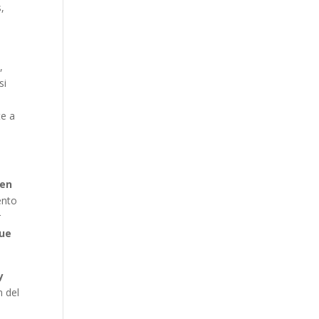
,
,
si
te a
 en
ento
r
que
y
n del