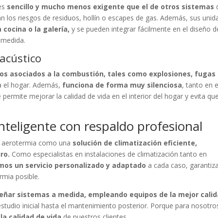
 es
sencillo y mucho menos exigente que el de otros sistemas
an los riesgos de residuos, hollín o escapes de gas. Además, sus uni
 cocina o la galería,
y se pueden integrar fácilmente en el diseño d
 medida.
 acústico
gros asociados a la combustión, tales como explosiones, fugas
a el hogar. Además,
funciona de forma muy silenciosa
, tanto en e
e permite mejorar la calidad de vida en el interior del hogar y evita qu
nteligente con respaldo profesional
a aerotermia como una
solución de climatización eficiente,
ro.
Como especialistas en instalaciones de climatización tanto en
mos un servicio personalizado y adaptado
a cada caso, garantiz
rmia posible.
eñar sistemas a medida, empleando equipos de la mejor calid
estudio inicial hasta el mantenimiento posterior. Porque para nosotros
la calidad de vida
de nuestros clientes.