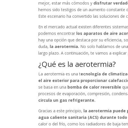
mejor, estar más cómodos y
disfrutar verda
hemos sido testigos de un aumento constante d
Este escenario ha convertido las soluciones de c
En el mercado actual existen diferentes sistem
podemos encontrar
los aparatos de aire acon
hay una opción que destaca por su eficiencia, so
duda,
la aerotermia.
No solo hablamos de una s
largo plazo. A continuación, te vamos a explicar
¿Qué es la aerotermia?
La aerotermia es una t
ecnología de climatiza
el aire exterior para proporcionar calefacci
se basa en una
bomba de calor reversible
que
procesos de evaporación, compresión, condensa
circula un gas refrigerante.
Gracias a este principio,
la aerotermia puede p
agua caliente sanitaria (ACS) durante todo
calor o del frío, como los radiadores de baja tem