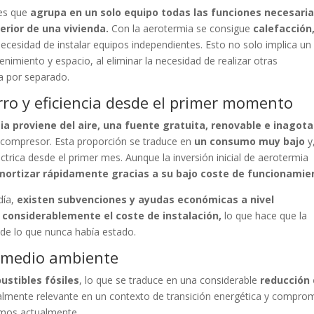
 es que
agrupa en un solo equipo todas las funciones necesari
erior de una vivienda.
Con la aerotermia se consigue
calefacción
necesidad de instalar equipos independientes. Esto no solo implica un
nimiento y espacio, al eliminar la necesidad de realizar otras
ua por separado.
rro y eficiencia desde el primer momento
mia proviene del aire, una fuente gratuita, renovable e inagota
el compresor. Esta proporción se traduce en
un consumo muy bajo
y
léctrica desde el primer mes. Aunque la inversión inicial de aerotermia
mortizar rápidamente gracias a su bajo coste de funcionamie
ía,
existen subvenciones y ayudas económicas a nivel
 considerablemente el coste de instalación,
lo que hace que la
 de lo que nunca había estado.
l medio ambiente
ustibles fósiles
, lo que se traduce en una considerable
reducción
almente relevante en un contexto de transición energética y compro
ramos actualmente.