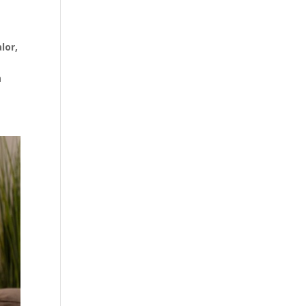
lor,
a