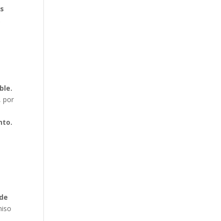
as
,
ble.
, por
nto.
 de
miso