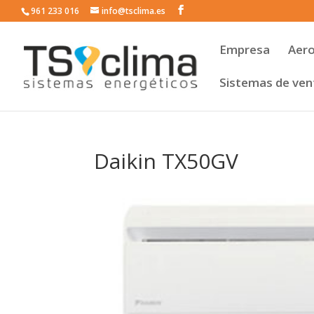
961 233 016
info@tsclima.es
Empresa
Aer
Sistemas de vent
Daikin TX50GV