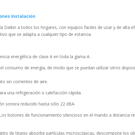
nes Instalación
a Daikin a todos los hogares, con equipos faciles de usar y de alta 
ivo que se adapta a cualquier tipo de estancia.
encia energética de clase A en toda la gama A.
el consumo de energía, de modo que se puedan utilizar otros disposi
o sin corrientes de aire.
ara una refrigeración o calefacción rápida.
ión sonora reducido hasta sólo 22 dBA.
: Los botones de funcionamiento silencioso en el mando a distancia r
 apatito de titanio absorbe partículas microscópicas, descompone los olo